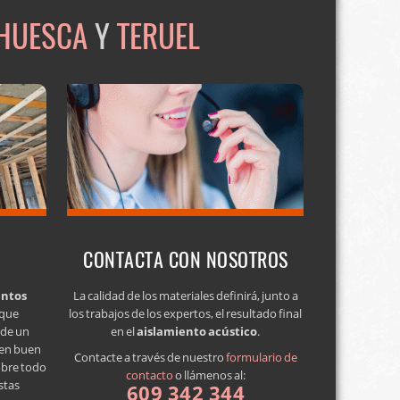
HUESCA
Y
TERUEL
CONTACTA CON NOSOTROS
entos
La calidad de los materiales definirá, junto a
 que
los trabajos de los expertos, el resultado final
a de un
en el
aislamiento acústico
.
 en buen
Contacte a través de nuestro
formulario de
obre todo
contacto
o llámenos al:
stas
609 342 344