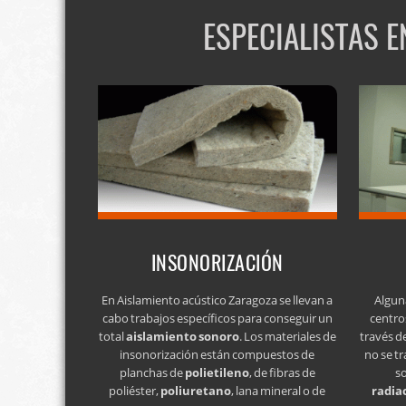
ESPECIALISTAS 
INSONORIZACIÓN
En Aislamiento acústico Zaragoza se llevan a
Algun
cabo trabajos específicos para conseguir un
centro
total
aislamiento sonoro
. Los materiales de
través d
insonorización están compuestos de
no se tr
planchas de
polietileno
, de fibras de
s
poliéster,
poliuretano
, lana mineral o de
radia