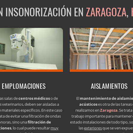
EN INSONORIZACIÓN EN
ZARAGOZA
,
EMPLOMACIONES
AISLAMIENTOS
as salas de
centros médicos
o de
El
mantenimiento de aislami
s veterinarios, deben ser aisladas a
acústicos
es otra de las tareas
e materiales específicos. En este caso
realizamos en
Zaragoza
. Se trat
ata de evitar una filtración de ondas
trabajo importante para mantener
onoras, sino una
filtración de
estado instalaciones de todo tipo, s
ciones
, lo cual puede resultar
muy
las
exteriores
que se ven expue