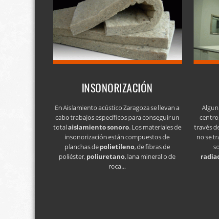
INSONORIZACIÓN
En Aislamiento acústico Zaragoza se llevan a
Algun
cabo trabajos específicos para conseguir un
centro
total
aislamiento sonoro
. Los materiales de
través d
insonorización están compuestos de
no se tr
planchas de
polietileno
, de fibras de
s
poliéster,
poliuretano
, lana mineral o de
radia
roca...