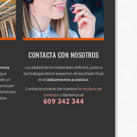
CONTACTA CON NOSOTROS
entos
La calidad de los materiales definirá, junto a
 que
los trabajos de los expertos, el resultado final
a de un
en el
aislamiento acústico
.
 en buen
Contacte a través de nuestro
formulario de
obre todo
contacto
o llámenos al:
stas
609 342 344