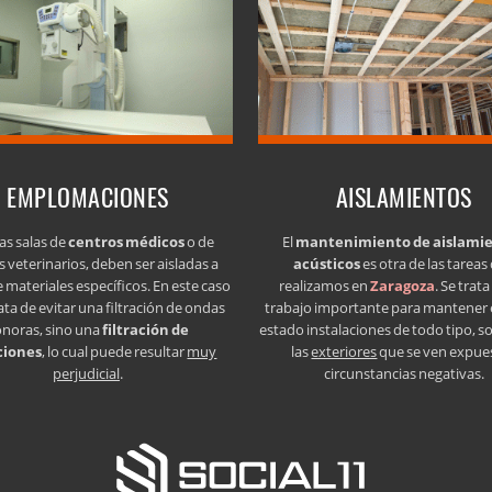
EMPLOMACIONES
AISLAMIENTOS
as salas de
centros médicos
o de
El
mantenimiento de aislami
s veterinarios, deben ser aisladas a
acústicos
es otra de las tareas
e materiales específicos. En este caso
realizamos en
Zaragoza
. Se trat
ata de evitar una filtración de ondas
trabajo importante para mantener
onoras, sino una
filtración de
estado instalaciones de todo tipo, s
ciones
, lo cual puede resultar
muy
las
exteriores
que se ven expue
perjudicial
.
circunstancias negativas.