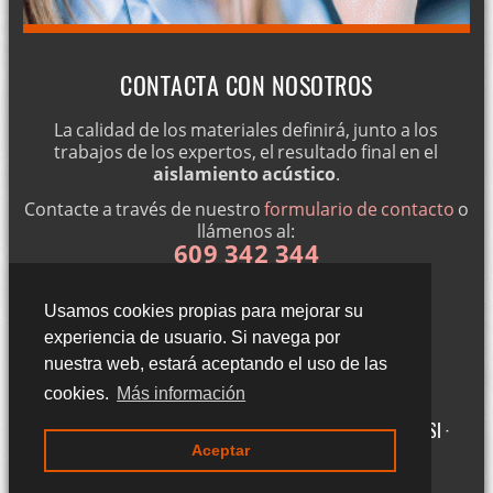
CONTACTA CON NOSOTROS
La calidad de los materiales definirá, junto a los
trabajos de los expertos, el resultado final en el
aislamiento acústico
.
Contacte a través de nuestro
formulario de contacto
o
llámenos al:
609 342 344
Usamos cookies propias para mejorar su
experiencia de usuario. Si navega por
nuestra web, estará aceptando el uso de las
cookies.
Más información
Gigantillas 3, 3ºA - 50015 Zaragoza (Zaragoza) ·
Aviso legal LSSI ·
Aceptar
Política de cookies · Política de privacidad
·
Blog