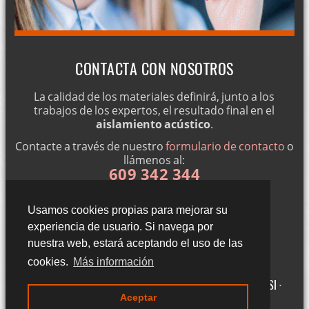
CONTACTA CON NOSOTROS
La calidad de los materiales definirá, junto a los
trabajos de los expertos, el resultado final en el
aislamiento acústico
.
Contacte a través de nuestro
formulario de contacto
o
llámenos al:
609 342 344
Usamos cookies propias para mejorar su
experiencia de usuario. Si navega por
nuestra web, estará aceptando el uso de las
cookies.
Más información
Gigantillas 3, 3ºA - 50015 Zaragoza (Zaragoza) ·
Aviso legal LSSI ·
Aceptar
Política de cookies · Política de privacidad
·
Blog