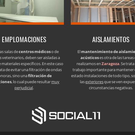
EMPLOMACIONES
AISLAMIENTOS
as salas de
centros médicos
o de
El
mantenimiento de aislami
s veterinarios, deben ser aisladas a
acústicos
es otra de las tareas
e materiales específicos. En este caso
realizamos en
Zaragoza
. Se trat
ata de evitar una filtración de ondas
trabajo importante para mantener
onoras, sino una
filtración de
estado instalaciones de todo tipo, s
ciones
, lo cual puede resultar
muy
las
exteriores
que se ven expue
perjudicial
.
circunstancias negativas.
- 50015 Zaragoza (Zaragoza) ·
Aviso legal LSSI · Política de cookies · Política 