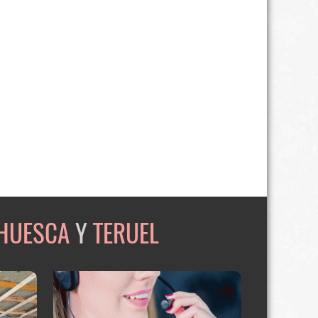
HUESCA
Y
TERUEL