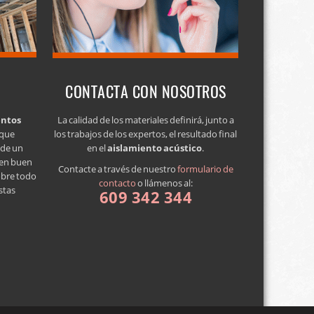
CONTACTA CON NOSOTROS
entos
La calidad de los materiales definirá, junto a
 que
los trabajos de los expertos, el resultado final
a de un
en el
aislamiento acústico
.
 en buen
Contacte a través de nuestro
formulario de
obre todo
contacto
o llámenos al:
stas
609 342 344
de privacidad
·
Blog