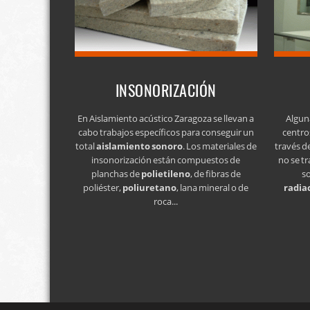
INSONORIZACIÓN
En Aislamiento acústico Zaragoza se llevan a
Algun
cabo trabajos específicos para conseguir un
centro
total
aislamiento sonoro
. Los materiales de
través d
insonorización están compuestos de
no se tr
planchas de
polietileno
, de fibras de
s
poliéster,
poliuretano
, lana mineral o de
radia
roca...
Gigantillas 3, 3ºA 