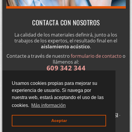
CONTACTA CON NOSOTROS
La calidad de los materiales definirá, junto a los
trabajos de los expertos, el resultado final en el
aislamiento acústico
.
Contacte a través de nuestro
formulario de contacto
o
llámenos al:
609 342 344
Usamos cookies propias para mejorar su
experiencia de usuario. Si navega por
nuestra web, estará aceptando el uso de las
cookies.
Más información
Gigantillas 3, 3ºA - 50015 Zaragoza (Zaragoza) ·
Aviso legal LSSI ·
Aceptar
Política de cookies · Política de privacidad
·
Blog