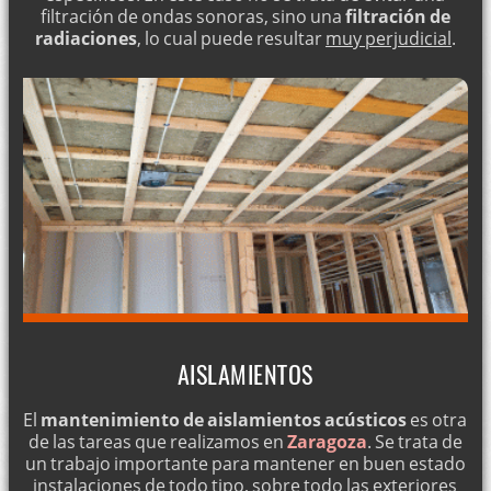
filtración de ondas sonoras, sino una
filtración de
radiaciones
, lo cual puede resultar
muy perjudicial
.
AISLAMIENTOS
El
mantenimiento de aislamientos acústicos
es otra
de las tareas que realizamos en
Zaragoza
. Se trata de
un trabajo importante para mantener en buen estado
instalaciones de todo tipo, sobre todo las
exteriores