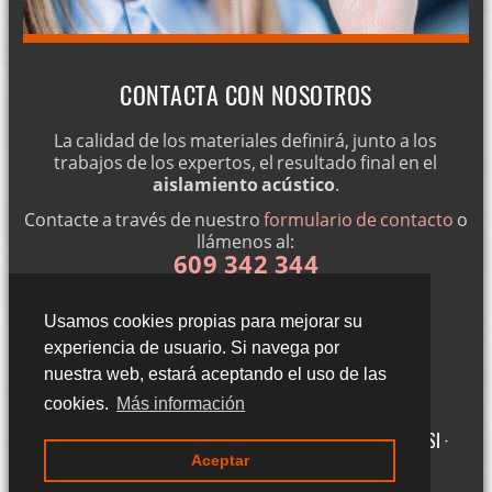
CONTACTA CON NOSOTROS
La calidad de los materiales definirá, junto a los
trabajos de los expertos, el resultado final en el
aislamiento acústico
.
Contacte a través de nuestro
formulario de contacto
o
llámenos al:
609 342 344
Usamos cookies propias para mejorar su
experiencia de usuario. Si navega por
nuestra web, estará aceptando el uso de las
cookies.
Más información
Gigantillas 3, 3ºA - 50015 Zaragoza (Zaragoza) ·
Aviso legal LSSI ·
Aceptar
Política de cookies · Política de privacidad
·
Blog