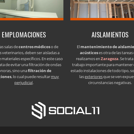
EMPLOMACIONES
AISLAMIENTOS
as salas de
centros médicos
o de
El
mantenimiento de aislami
s veterinarios, deben ser aisladas a
acústicos
es otra de las tareas
e materiales específicos. En este caso
realizamos en
Zaragoza
. Se trat
ata de evitar una filtración de ondas
trabajo importante para mantener
onoras, sino una
filtración de
estado instalaciones de todo tipo, s
ciones
, lo cual puede resultar
muy
las
exteriores
que se ven expue
perjudicial
.
circunstancias negativas.
- 50015 Zaragoza (Zaragoza) ·
Aviso legal LSSI · Política de cookies · Política 