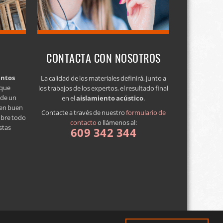
CONTACTA CON NOSOTROS
entos
La calidad de los materiales definirá, junto a
 que
los trabajos de los expertos, el resultado final
a de un
en el
aislamiento acústico
.
 en buen
Contacte a través de nuestro
formulario de
obre todo
contacto
o llámenos al:
stas
609 342 344
de privacidad
·
Blog