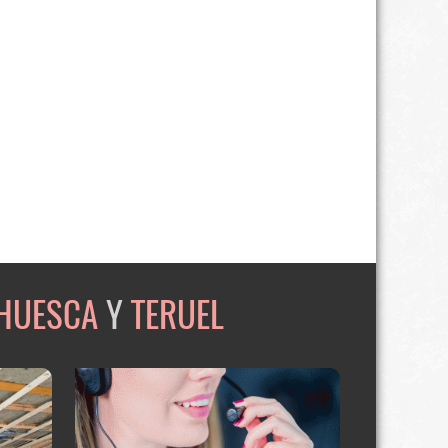
HUESCA
Y
TERUEL