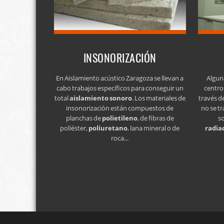
INSONORIZACIÓN
En Aislamiento acústico Zaragoza se llevan a
Algun
cabo trabajos específicos para conseguir un
centro
total
aislamiento sonoro
. Los materiales de
través d
insonorización están compuestos de
no se tr
planchas de
polietileno
, de fibras de
s
poliéster,
poliuretano
, lana mineral o de
radia
roca...
Gigantillas 3, 3ºA 