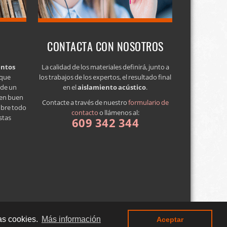
CONTACTA CON NOSOTROS
entos
La calidad de los materiales definirá, junto a
 que
los trabajos de los expertos, el resultado final
a de un
en el
aislamiento acústico
.
 en buen
Contacte a través de nuestro
formulario de
obre todo
contacto
o llámenos al:
stas
609 342 344
de privacidad
·
Blog
as cookies.
Más información
Aceptar