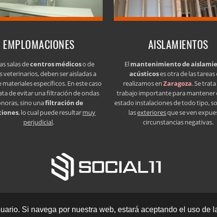
EMPLOMACIONES
AISLAMIENTOS
as salas de
centros médicos
o de
El
mantenimiento de aislami
s veterinarios, deben ser aisladas a
acústicos
es otra de las tareas
e materiales específicos. En este caso
realizamos en
Zaragoza
. Se trat
ata de evitar una filtración de ondas
trabajo importante para mantener
onoras, sino una
filtración de
estado instalaciones de todo tipo, s
ciones
, lo cual puede resultar
muy
las
exteriores
que se ven expue
perjudicial
.
circunstancias negativas.
- 50015 Zaragoza (Zaragoza) ·
Aviso legal LSSI · Política de cookies · Política 
ario. Si navega por nuestra web, estará aceptando el uso de l