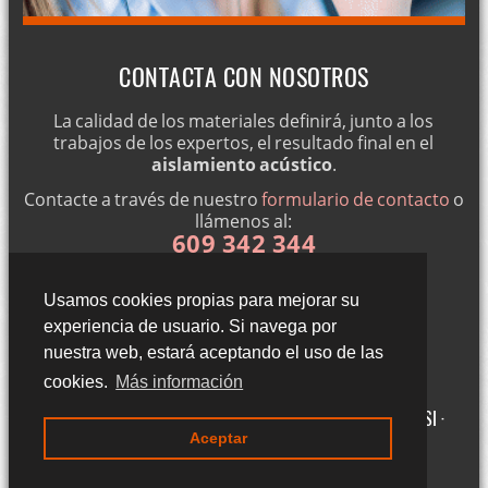
CONTACTA CON NOSOTROS
La calidad de los materiales definirá, junto a los
trabajos de los expertos, el resultado final en el
aislamiento acústico
.
Contacte a través de nuestro
formulario de contacto
o
llámenos al:
609 342 344
Usamos cookies propias para mejorar su
experiencia de usuario. Si navega por
nuestra web, estará aceptando el uso de las
cookies.
Más información
Gigantillas 3, 3ºA - 50015 Zaragoza (Zaragoza) ·
Aviso legal LSSI ·
Aceptar
Política de cookies · Política de privacidad
·
Blog