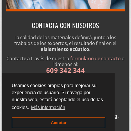
CONTACTA CON NOSOTROS
La calidad de los materiales definirá, junto a los
trabajos de los expertos, el resultado final en el
aislamiento acústico
.
Contacte a través de nuestro
formulario de contacto
o
llámenos al:
609 342 344
Usamos cookies propias para mejorar su
experiencia de usuario. Si navega por
nuestra web, estará aceptando el uso de las
cookies.
Más información
Gigantillas 3, 3ºA - 50015 Zaragoza (Zaragoza) ·
Aviso legal LSSI ·
Aceptar
Política de cookies · Política de privacidad
·
Blog