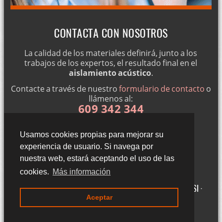
CONTACTA CON NOSOTROS
La calidad de los materiales definirá, junto a los
trabajos de los expertos, el resultado final en el
aislamiento acústico
.
Contacte a través de nuestro
formulario de contacto
o
llámenos al:
609 342 344
Usamos cookies propias para mejorar su
experiencia de usuario. Si navega por
nuestra web, estará aceptando el uso de las
cookies.
Más información
Gigantillas 3, 3ºA - 50015 Zaragoza (Zaragoza) ·
Aviso legal LSSI ·
Aceptar
Política de cookies · Política de privacidad
·
Blog