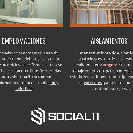
EMPLOMACIONES
AISLAMIENTOS
as salas de
centros médicos
o de
El
mantenimiento de aislami
s veterinarios, deben ser aisladas a
acústicos
es otra de las tareas
e materiales específicos. En este caso
realizamos en
Zaragoza
. Se trat
ata de evitar una filtración de ondas
trabajo importante para mantener
onoras, sino una
filtración de
estado instalaciones de todo tipo, s
ciones
, lo cual puede resultar
muy
las
exteriores
que se ven expue
perjudicial
.
circunstancias negativas.