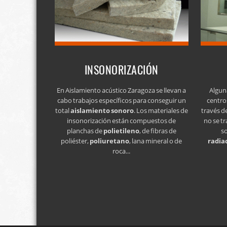
INSONORIZACIÓN
En Aislamiento acústico Zaragoza se llevan a
Algun
cabo trabajos específicos para conseguir un
centro
total
aislamiento sonoro
. Los materiales de
través d
insonorización están compuestos de
no se tr
planchas de
polietileno
, de fibras de
s
poliéster,
poliuretano
, lana mineral o de
radia
roca...