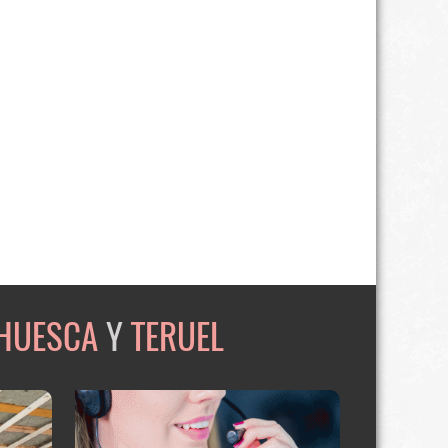
HUESCA
Y
TERUEL