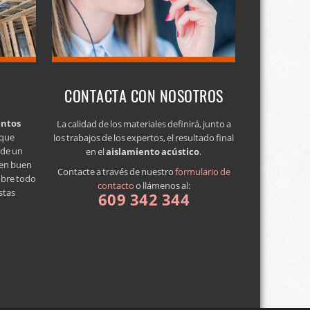
CONTACTA CON NOSOTROS
entos
La calidad de los materiales definirá, junto a
 que
los trabajos de los expertos, el resultado final
a de un
en el
aislamiento acústico
.
 en buen
Contacte a través de nuestro
formulario de
obre todo
contacto
o llámenos al:
stas
609 342 344