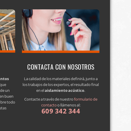
CONTACTA CON NOSOTROS
entos
La calidad de los materiales definirá, junto a
 que
los trabajos de los expertos, el resultado final
a de un
en el
aislamiento acústico
.
 en buen
Contacte a través de nuestro
formulario de
obre todo
contacto
o llámenos al:
stas
609 342 344