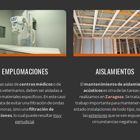
EMPLOMACIONES
AISLAMIENTOS
as salas de
centros médicos
o de
El
mantenimiento de aislami
s veterinarios, deben ser aisladas a
acústicos
es otra de las tareas
e materiales específicos. En este caso
realizamos en
Zaragoza
. Se trat
ata de evitar una filtración de ondas
trabajo importante para mantener
onoras, sino una
filtración de
estado instalaciones de todo tipo, s
ciones
, lo cual puede resultar
muy
las
exteriores
que se ven expue
perjudicial
.
circunstancias negativas.