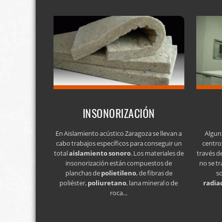
INSONORIZACIÓN
En Aislamiento acústico Zaragoza se llevan a
Algun
cabo trabajos específicos para conseguir un
centro
total
aislamiento sonoro
. Los materiales de
través d
insonorización están compuestos de
no se tr
planchas de
polietileno
, de fibras de
s
poliéster,
poliuretano
, lana mineral o de
radia
roca...