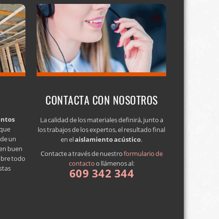
CONTACTA CON NOSOTROS
entos
La calidad de los materiales definirá, junto a
 que
los trabajos de los expertos, el resultado final
a de un
en el
aislamiento acústico
.
 en buen
Contacte a través de nuestro
formulario de
obre todo
contacto
o llámenos al:
stas
609 342 344