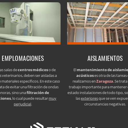
EMPLOMACIONES
AISLAMIENTOS
as salas de
centros médicos
o de
El
mantenimiento de aislami
s veterinarios, deben ser aisladas a
acústicos
es otra de las tareas
e materiales específicos. En este caso
realizamos en
Zaragoza
. Se trat
ata de evitar una filtración de ondas
trabajo importante para mantener
onoras, sino una
filtración de
estado instalaciones de todo tipo, s
ciones
, lo cual puede resultar
muy
las
exteriores
que se ven expue
perjudicial
.
circunstancias negativas.