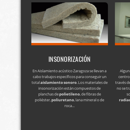
INSONORIZACIÓN
En Aislamiento acústico Zaragoza se llevan a
Algun
cabo trabajos específicos para conseguir un
centro
total
aislamiento sonoro
. Los materiales de
través d
insonorización están compuestos de
no se tr
planchas de
polietileno
, de fibras de
s
poliéster,
poliuretano
, lana mineral o de
radia
roca...