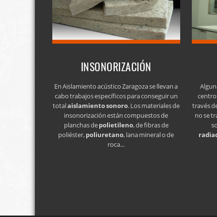
INSONORIZACIÓN
En Aislamiento acústico Zaragoza se llevan a
Algun
cabo trabajos específicos para conseguir un
centro
total
aislamiento sonoro
. Los materiales de
través d
insonorización están compuestos de
no se tr
planchas de
polietileno
, de fibras de
s
poliéster,
poliuretano
, lana mineral o de
radia
roca...