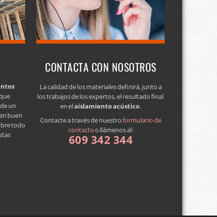
CONTACTA CON NOSOTROS
entos
La calidad de los materiales definirá, junto a
 que
los trabajos de los expertos, el resultado final
a de un
en el
aislamiento acústico
.
 en buen
Contacte a través de nuestro
formulario de
obre todo
contacto
o llámenos al:
stas
609 342 344