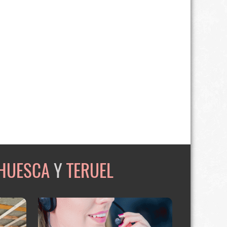
HUESCA
Y
TERUEL