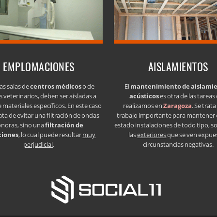
EMPLOMACIONES
AISLAMIENTOS
as salas de
centros médicos
o de
El
mantenimiento de aislami
s veterinarios, deben ser aisladas a
acústicos
es otra de las tareas
e materiales específicos. En este caso
realizamos en
Zaragoza
. Se trat
ata de evitar una filtración de ondas
trabajo importante para mantener
onoras, sino una
filtración de
estado instalaciones de todo tipo, s
ciones
, lo cual puede resultar
muy
las
exteriores
que se ven expue
perjudicial
.
circunstancias negativas.