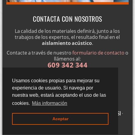
CONTACTA CON NOSOTROS
La calidad de los materiales definirá, junto a los
trabajos de los expertos, el resultado final en el
aislamiento acústico
.
Contacte a través de nuestro
formulario de contacto
o
llámenos al:
609 342 344
Usamos cookies propias para mejorar su
experiencia de usuario. Si navega por
nuestra web, estará aceptando el uso de las
cookies.
Más información
Gigantillas 3, 3ºA - 50015 Zaragoza (Zaragoza) ·
Aviso legal LSSI ·
Aceptar
Política de cookies · Política de privacidad
·
Blog