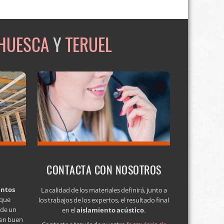
HUESCA
Y
TERUEL
CONTACTA CON NOSOTROS
entos
La calidad de los materiales definirá, junto a
 que
los trabajos de los expertos, el resultado final
a de un
en el
aislamiento acústico
.
 en buen