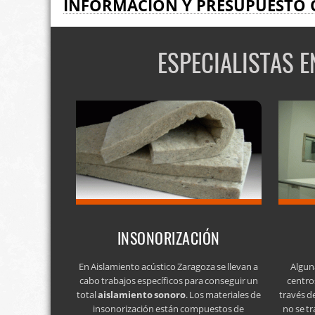
INFORMACIÓN Y PRESUPUESTO 
ESPECIALISTAS 
INSONORIZACIÓN
En Aislamiento acústico Zaragoza se llevan a
Algun
cabo trabajos específicos para conseguir un
centro
total
aislamiento sonoro
. Los materiales de
través d
insonorización están compuestos de
no se tr