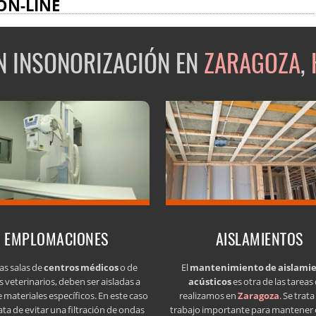
ON-LINE
EN INSONORIZACIÓN EN
ZARAGOZA
,
EMPLOMACIONES
AISLAMIENTOS
as salas de
centros médicos
o de
El
mantenimiento de aislami
s veterinarios, deben ser aisladas a
acústicos
es otra de las tareas
e materiales específicos. En este caso
realizamos en
Zaragoza
. Se trat
ata de evitar una filtración de ondas
trabajo importante para mantener