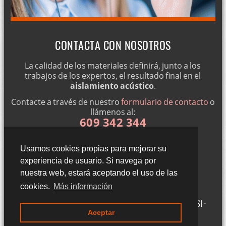
CONTACTA CON NOSOTROS
La calidad de los materiales definirá, junto a los
trabajos de los expertos, el resultado final en el
aislamiento acústico
.
Contacte a través de nuestro
formulario de contacto
o
llámenos al:
609 342 344
Usamos cookies propias para mejorar su
experiencia de usuario. Si navega por
nuestra web, estará aceptando el uso de las
cookies.
Más información
Gigantillas 3, 3ºA - 50015 Zaragoza (Zaragoza) ·
Aviso legal LSSI ·
Aceptar
Política de cookies · Política de privacidad
·
Blog