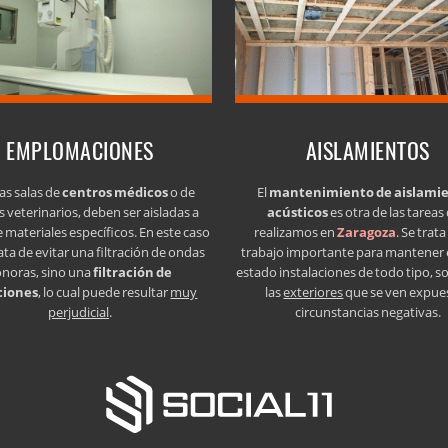
EMPLOMACIONES
AISLAMIENTOS
as salas de
centros médicos
o de
El
mantenimiento de aislami
s veterinarios, deben ser aisladas a
acústicos
es otra de las tareas
e materiales específicos. En este caso
realizamos en
Zaragoza
. Se trat
ata de evitar una filtración de ondas
trabajo importante para mantener
onoras, sino una
filtración de
estado instalaciones de todo tipo, s
ciones
, lo cual puede resultar
muy
las
exteriores
que se ven expue
perjudicial
.
circunstancias negativas.