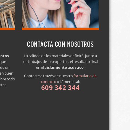
CONTACTA CON NOSOTROS
entos
La calidad de los materiales definirá, junto a
 que
los trabajos de los expertos, el resultado final
a de un
en el
aislamiento acústico
.
 en buen
Contacte a través de nuestro
formulario de
obre todo
contacto
o llámenos al:
stas
609 342 344