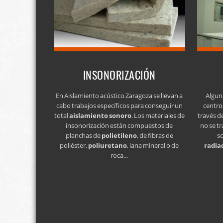
INSONORIZACIÓN
En Aislamiento acústico Zaragoza se llevan a
Algun
cabo trabajos específicos para conseguir un
centro
total
aislamiento sonoro
. Los materiales de
través d
insonorización están compuestos de
no se tr
planchas de
polietileno
, de fibras de
s
poliéster,
poliuretano
, lana mineral o de
radia
roca...